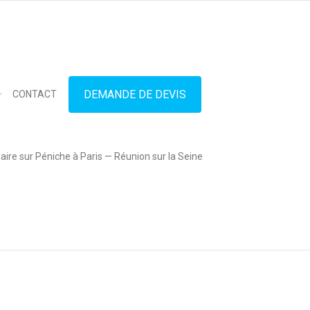
in touch
01.42.71.40.79
contact@lesitedespeniches.fr
DEMANDE DE DEVIS
CONTACT
ire sur Péniche à Paris — Réunion sur la Seine