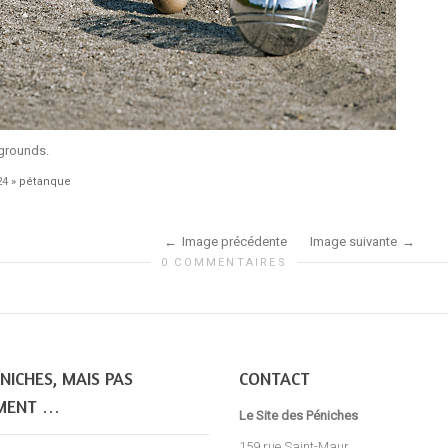
 grounds.
24
»
pétanque
Image précédente
Image suivante
0 COMMENTAIRES
NICHES, MAIS PAS
CONTACT
MENT …
Le Site des Péniches
159 rue Saint-Maur