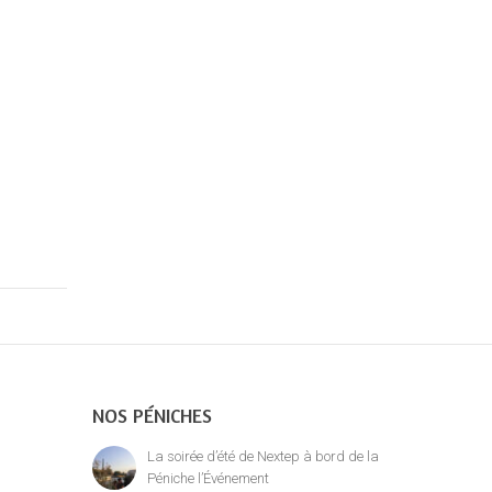
NOS PÉNICHES
La soirée d’été de Nextep à bord de la
Péniche l’Événement