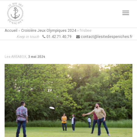
Active
Accueil
»
Croisière Jeux Olympiques 2024
»
frisbee
Keep in touch
01.42.71.40.79
contact@lesitedespeniches.fr
naviga
,
3 mai 2024
Lea AREABOX