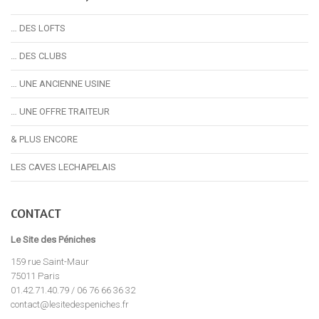
… DES LOFTS
… DES CLUBS
… UNE ANCIENNE USINE
… UNE OFFRE TRAITEUR
& PLUS ENCORE
LES CAVES LECHAPELAIS
CONTACT
Le Site des Péniches
159 rue Saint-Maur
75011 Paris
01.42.71.40.79 / 06 76 66 36 32
contact@lesitedespeniches.fr