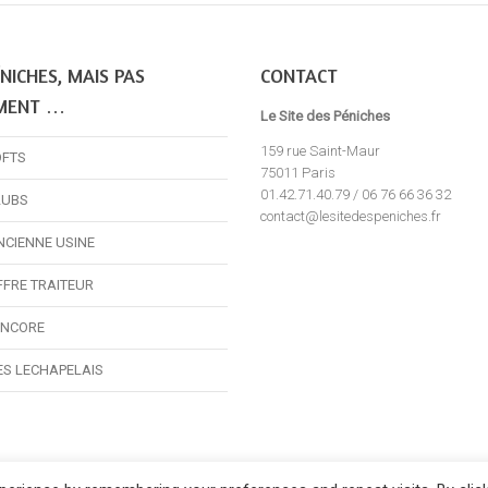
NICHES, MAIS PAS
CONTACT
MENT …
Le Site des Péniches
159 rue Saint-Maur
OFTS
75011 Paris
01.42.71.40.79 / 06 76 66 36 32
LUBS
contact@lesitedespeniches.fr
NCIENNE USINE
FFRE TRAITEUR
ENCORE
ES LECHAPELAIS