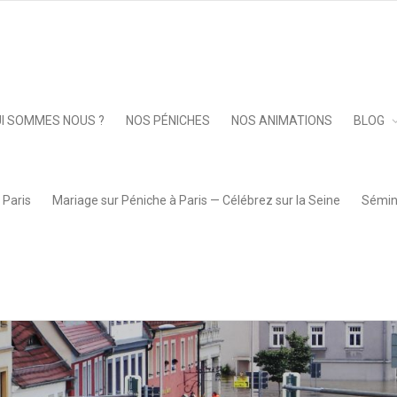
rue_le_site_des_peniches_2
Keep 
I SOMMES NOUS ?
NOS PÉNICHES
NOS ANIMATIONS
BLOG
 Paris
Mariage sur Péniche à Paris — Célébrez sur la Seine
Sémina