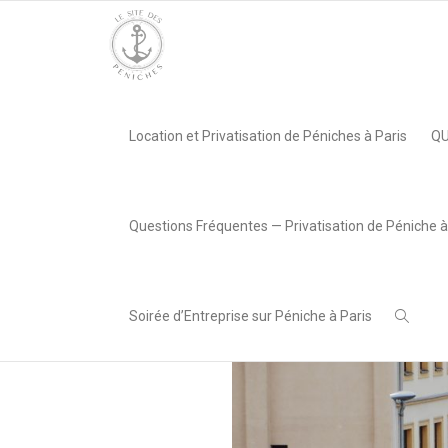
Accueil
»
Crue, Voies sur berge… les actualités de la Seine
»
c
Location et Privatisation de Péniches à Paris
QU
,
LeSiteDesPeniches
26 février
2018
Questions Fréquentes — Privatisation de Péniche à
Soirée d’Entreprise sur Péniche à Paris