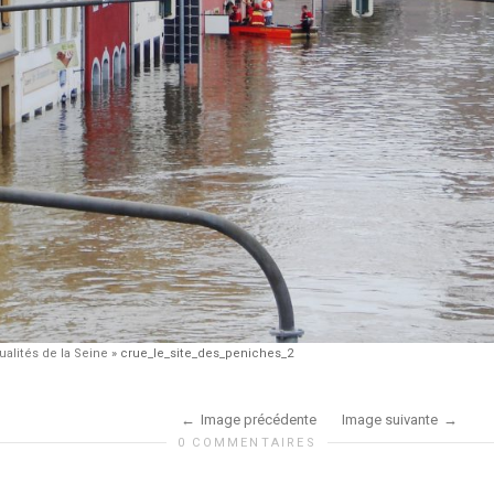
ualités de la Seine
»
crue_le_site_des_peniches_2
Image précédente
Image suivante
0 COMMENTAIRES