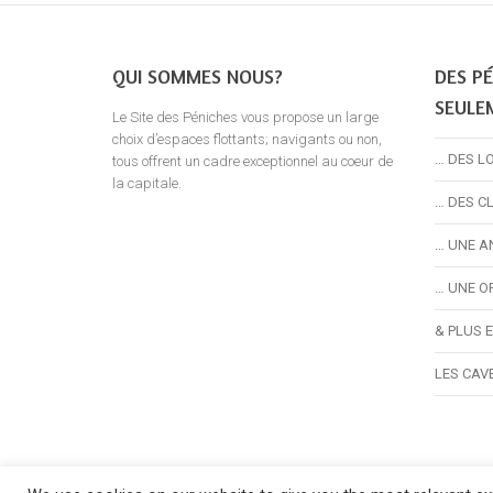
QUI SOMMES NOUS?
DES PÉ
SEULE
Le Site des Péniches vous propose un large
choix d’espaces flottants; navigants ou non,
… DES L
tous offrent un cadre exceptionnel au coeur de
la capitale.
… DES C
… UNE A
… UNE O
& PLUS 
LES CAV