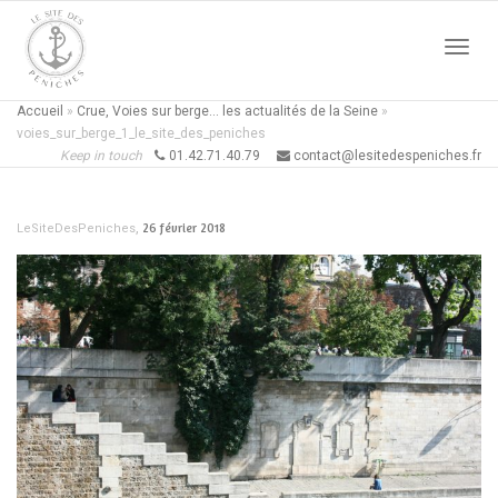
Active
Accueil
»
Crue, Voies sur berge… les actualités de la Seine
»
voies_sur_berge_1_le_site_des_peniches
Keep in touch
01.42.71.40.79
contact@lesitedespeniches.fr
naviga
,
26 février 2018
LeSiteDesPeniches