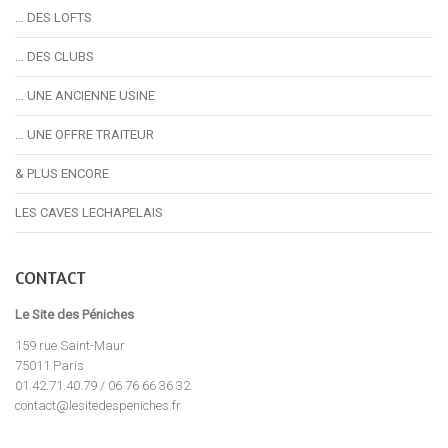
… DES LOFTS
… DES CLUBS
… UNE ANCIENNE USINE
… UNE OFFRE TRAITEUR
& PLUS ENCORE
LES CAVES LECHAPELAIS
CONTACT
Le Site des Péniches
159 rue Saint-Maur
75011 Paris
01.42.71.40.79 / 06 76 66 36 32
contact@lesitedespeniches.fr