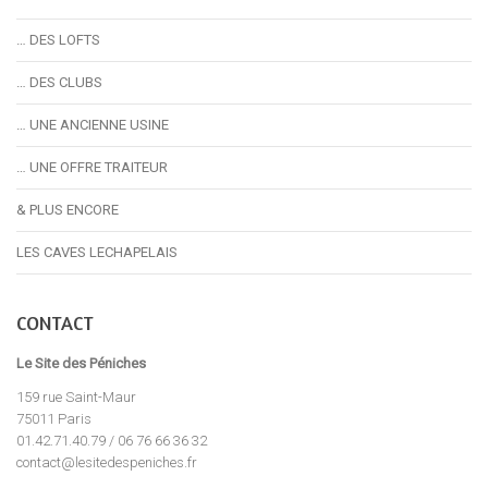
… DES LOFTS
… DES CLUBS
… UNE ANCIENNE USINE
… UNE OFFRE TRAITEUR
& PLUS ENCORE
LES CAVES LECHAPELAIS
CONTACT
Le Site des Péniches
159 rue Saint-Maur
75011 Paris
01.42.71.40.79 / 06 76 66 36 32
contact@lesitedespeniches.fr