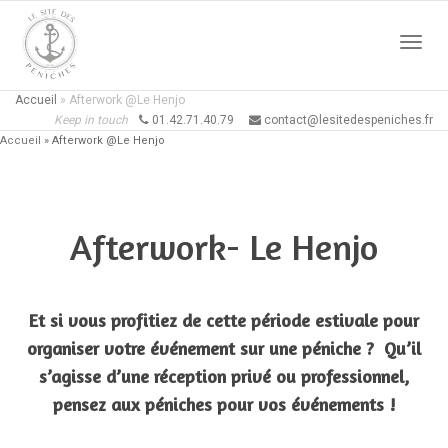
Active
Accueil
»
Afterwork @Le Henjo
Keep in touch
01.42.71.40.79
contact@lesitedespeniches.fr
Accueil
»
Afterwork @Le Henjo
naviga
Afterwork- Le Henjo
Et si vous profitiez de cette période estivale pour
organiser votre événement sur une péniche ? Qu’il
s’agisse d’une réception privé ou professionnel,
pensez aux péniches pour vos événements !