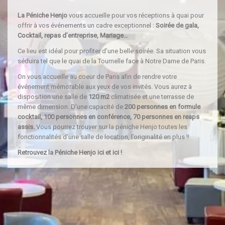
La Péniche Henjo
vous accueille pour vos réceptions à quai pour
offrir à vos événements un cadre exceptionnel :
Soirée de gala,
Cocktail, repas d’entreprise, Mariage…
Ce lieu est idéal pour profiter d’une belle soirée. Sa situation vous
séduira tel que le quai de la Tournelle face à Notre Dame de Paris.
On vous accueille au coeur de Paris afin de rendre votre
événement mémorable aux yeux de vos invités. Vous aurez à
disposition une salle de
120 m2
climatisée et une terrasse de
même dimension. D’une capacité de
200 personnes en formule
cocktail, 100 personnes en conférence, 70 personnes en reaps
assis.
Vous pourrez trouver sur la péniche Henjo toutes les
fonctionnalités d’une salle de location, l’originalité en plus !!
Retrouvez la Péniche Henjo
ici
et
ici
!