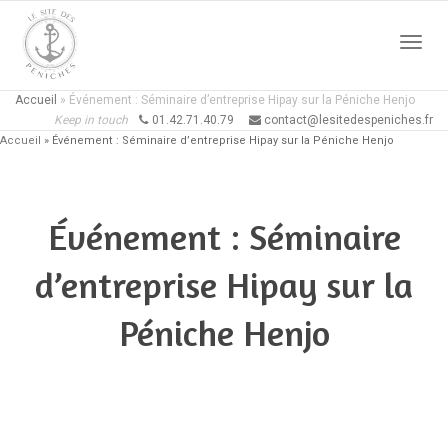
Active
Accueil
»
Événement : Séminaire d’entreprise Hipay sur la Péniche Henjo
Keep in touch
01.42.71.40.79
contact@lesitedespeniches.fr
Accueil
»
Événement : Séminaire d’entreprise Hipay sur la Péniche Henjo
naviga
Événement : Séminaire
d’entreprise Hipay sur la
Péniche Henjo