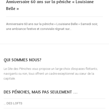
Anniversaire 60 ans sur la péniche « Louisiane
Belle »
Anniversaire 60 ans sur la péniche « Louisiane Belle » Samedi soir,
une ambiance festive et conviviale régnait sur...
QUI SOMMES NOUS?
Le Site des Péniches vous propose un large choix d’espaces flottants;
navigants ou non, tous offrent un cadre exceptionnel au coeur de la
capitale.
DES PÉNICHES, MAIS PAS SEULEMENT …
… DES LOFTS