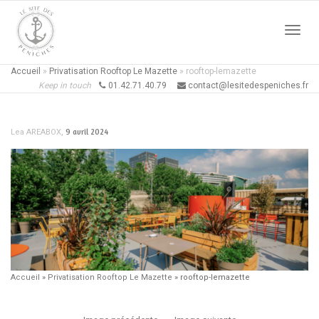
Active
Accueil
»
Privatisation Rooftop Le Mazette
»
rooftop-lemazette
Keep in touch
01.42.71.40.79
contact@lesitedespeniches.fr
naviga
,
9 avril 2024
Lea AREABOX
Accueil
»
Privatisation Rooftop Le Mazette
»
rooftop-lemazette