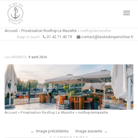
Active
Accueil
»
Privatisation Rooftop Le Mazette
»
rooftop-lemazette
Keep in touch
01.42.71.40.79
contact@lesitedespeniches.fr
naviga
,
9 avril 2024
Lea AREABOX
Accueil
»
Privatisation Rooftop Le Mazette
»
rooftop-lemazette
Image précédente
Image suivante
0 COMMENTAIRES