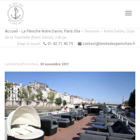
Active
Accueil
»
La Péniche Notre Dame, Paris 05e
»
Terrasse – Notre Dame, Quai
de la Tournelle (Paris 5ème), 240 px
Keep in touch
01.42.71.40.79
contact@lesitedespeniches.fr
naviga
,
30 novembre 2017
LeSiteDesPeniches