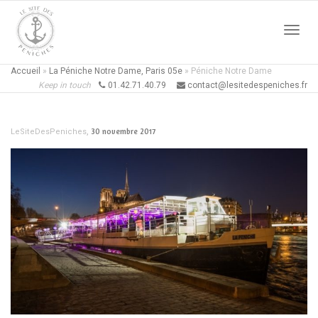
Active
Accueil
»
La Péniche Notre Dame, Paris 05e
»
Péniche Notre Dame
Keep in touch
01.42.71.40.79
contact@lesitedespeniches.fr
naviga
,
30 novembre 2017
LeSiteDesPeniches