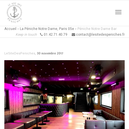
Active
Accueil
»
La Péniche Notre Dame, Paris 05e
»
Péniche Notre Dame Bar
Keep in touch
01.42.71.40.79
contact@lesitedespeniches.fr
naviga
,
30 novembre 2017
LeSiteDesPeniches