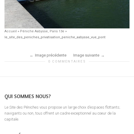
Accueil
»
Péniche Aabysse, Paris 13e
»
le_site_des_peniches_privatisation_peniche_aabysse_vue_pont
Image précédente
Image suivante
0 COMMENTAIRES
QUI SOMMES NOUS?
Le Site des Péniches vous propose un large choix d’espaces flottants;
navigants ou non, tous offrent un cadre exceptionnel au coeur de la
capitale.