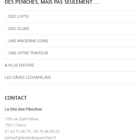
DES PÉNICHES, MAIS PAS SEULEMENT …
… DES LOFTS
… DES CLUBS
… UNE ANCIENNE USINE
… UNE OFFRE TRAITEUR
& PLUS ENCORE
LES CAVES LECHAPELAIS
CONTACT
Le Site des Péniches
159 rue Saint-Maur
75011 Paris
01.42.71.40.79 / 06 76 66 36 32
contact@lesitedespeniches.fr