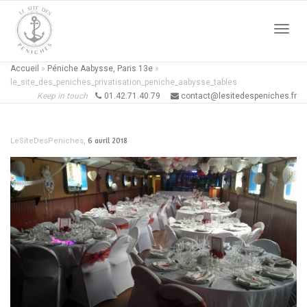
Active
Accueil
»
Péniche Aabysse, Paris 13e
»
le_site_des_peniches_privatisation_peniche_aabysse_tables
Keep in touch
01.42.71.40.79
contact@lesitedespeniches.fr
naviga
,
6 avril 2018
LeSiteDesPeniches