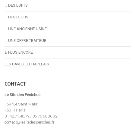
… DES LOFTS
… DES CLUBS
… UNE ANCIENNE USINE
… UNE OFFRE TRAITEUR
& PLUS ENCORE
LES CAVES LECHAPELAIS
CONTACT
Le Site des Péniches
159 rue Saint-Maur
75011 Paris
01.42.71.40.79 / 06 76 66 36 32
contact@lesitedespeniches.fr