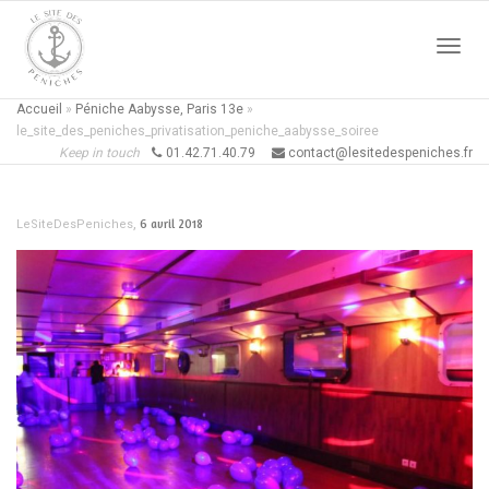
Active
Accueil
»
Péniche Aabysse, Paris 13e
»
le_site_des_peniches_privatisation_peniche_aabysse_soiree
Keep in touch
01.42.71.40.79
contact@lesitedespeniches.fr
naviga
,
6 avril 2018
LeSiteDesPeniches