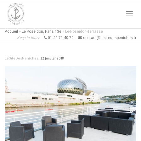
Active
Accueil
»
Le Poséidon, Paris 13e
»
Le-Poseidon-Terrasse
Keep in touch
01.42.71.40.79
contact@lesitedespeniches.fr
naviga
,
22 janvier 2018
LeSiteDesPeniches