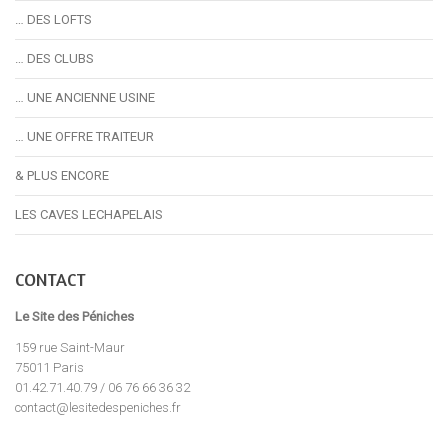
… DES LOFTS
… DES CLUBS
… UNE ANCIENNE USINE
… UNE OFFRE TRAITEUR
& PLUS ENCORE
LES CAVES LECHAPELAIS
CONTACT
Le Site des Péniches
159 rue Saint-Maur
75011 Paris
01.42.71.40.79 / 06 76 66 36 32
contact@lesitedespeniches.fr