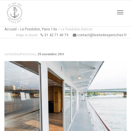
Active
Accueil
»
Le Poséidon, Paris 13e
»
Le Poséidon Balcon
Keep in touch
01.42.71.40.79
contact@lesitedespeniches.fr
naviga
,
29 novembre 2017
LeSiteDesPeniches