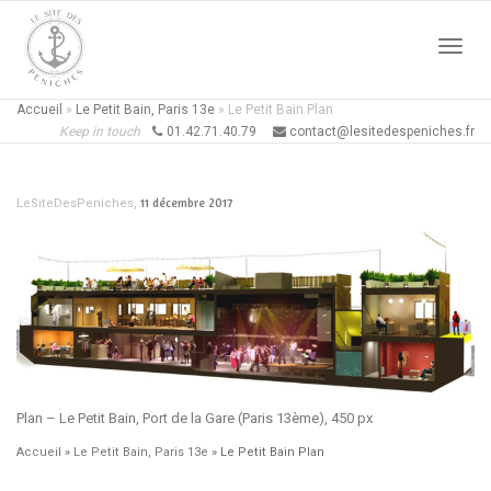
Active
Accueil
»
Le Petit Bain, Paris 13e
»
Le Petit Bain Plan
Keep in touch
01.42.71.40.79
contact@lesitedespeniches.fr
naviga
,
11 décembre 2017
LeSiteDesPeniches
Plan – Le Petit Bain, Port de la Gare (Paris 13ème), 450 px
Accueil
»
Le Petit Bain, Paris 13e
»
Le Petit Bain Plan