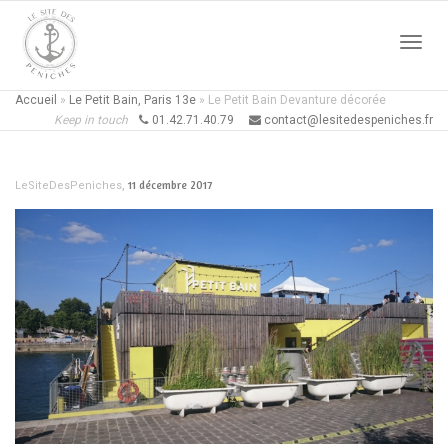
Active
Accueil
»
Le Petit Bain, Paris 13e
»
Le Petit Bain Devanture décorée
Keep in touch
01.42.71.40.79
contact@lesitedespeniches.fr
naviga
,
11 décembre 2017
LeSiteDesPeniches