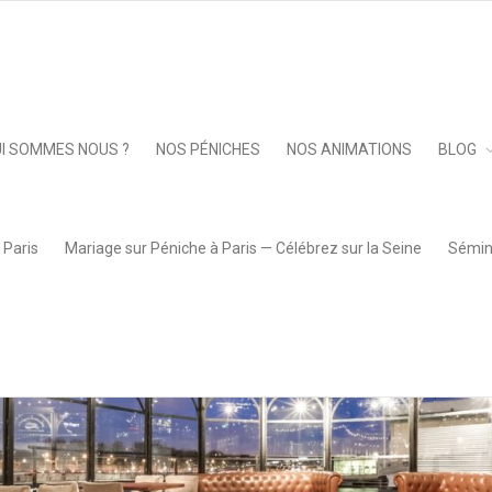
_privatisation_le_kiosque_flottant_salle_canapes
Keep 
I SOMMES NOUS ?
NOS PÉNICHES
NOS ANIMATIONS
BLOG
 Paris
Mariage sur Péniche à Paris — Célébrez sur la Seine
Sémina