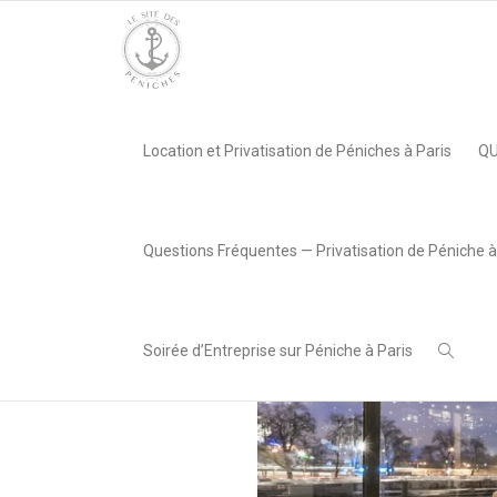
Accueil
»
Le Kiosque Flottant, Paris 13e
»
le_site_des_peniches
Location et Privatisation de Péniches à Paris
QU
,
LeSiteDesPeniches
9 avril 2018
Questions Fréquentes — Privatisation de Péniche à
Soirée d’Entreprise sur Péniche à Paris