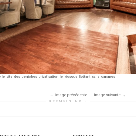
»
le_site_des_peniches_privatisation_le_kiosque_flottant_salle_canapes
Image précédente
Image suivante
0 COMMENTAIRES