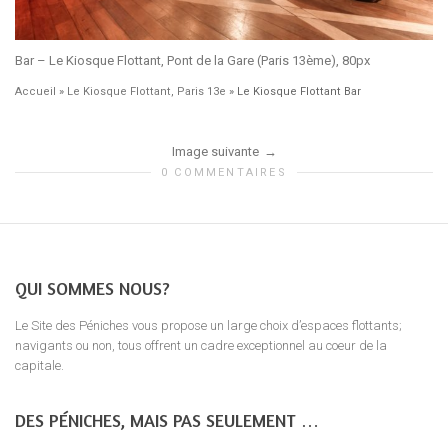
Bar – Le Kiosque Flottant, Pont de la Gare (Paris 13ème), 80px
Accueil
»
Le Kiosque Flottant, Paris 13e
»
Le Kiosque Flottant Bar
Image suivante
0 COMMENTAIRES
QUI SOMMES NOUS?
Le Site des Péniches vous propose un large choix d’espaces flottants;
navigants ou non, tous offrent un cadre exceptionnel au coeur de la
capitale.
DES PÉNICHES, MAIS PAS SEULEMENT …