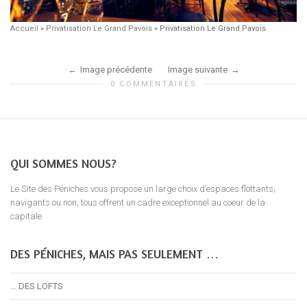
Accueil
»
Privatisation Le Grand Pavois
»
Privatisation Le Grand Pavois
Image précédente
Image suivante
0 COMMENTAIRES
QUI SOMMES NOUS?
Le Site des Péniches vous propose un large choix d’espaces flottants;
navigants ou non, tous offrent un cadre exceptionnel au coeur de la
capitale.
DES PÉNICHES, MAIS PAS SEULEMENT …
… DES LOFTS