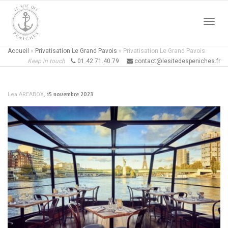
Active
Accueil
»
Privatisation Le Grand Pavois
»
Privatisation Le Grand Pavois
Keep in touch
01.42.71.40.79
contact@lesitedespeniches.fr
naviga
,
15 novembre 2023
Lea AREABOX