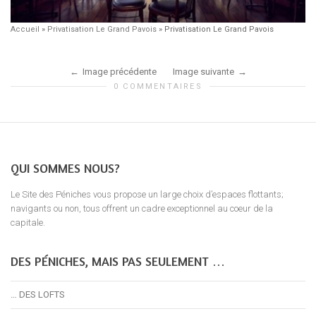
Accueil
»
Privatisation Le Grand Pavois
»
Privatisation Le Grand Pavois
Image précédente
Image suivante
0 COMMENTAIRES
QUI SOMMES NOUS?
Le Site des Péniches vous propose un large choix d’espaces flottants;
navigants ou non, tous offrent un cadre exceptionnel au coeur de la
capitale.
DES PÉNICHES, MAIS PAS SEULEMENT …
… DES LOFTS