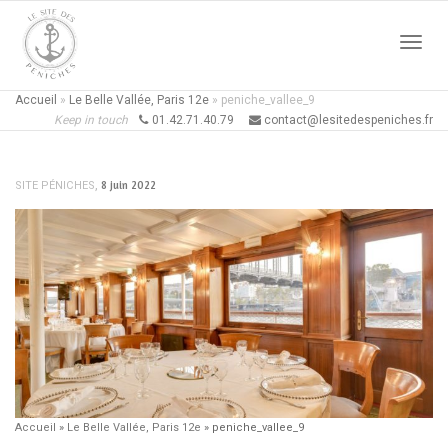
Active
Accueil
»
Le Belle Vallée, Paris 12e
»
peniche_vallee_9
Keep in touch
01.42.71.40.79
contact@lesitedespeniches.fr
naviga
,
8 juin 2022
SITE PÉNICHES
Accueil
»
Le Belle Vallée, Paris 12e
»
peniche_vallee_9