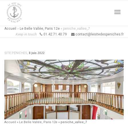
Active
Accueil
»
Le Belle Vallée, Paris 12e
»
peniche_vallee_7
Keep in touch
01.42.71.40.79
contact@lesitedespeniches.fr
naviga
,
8 juin 2022
SITE PÉNICHES
Accueil
»
Le Belle Vallée, Paris 12e
»
peniche_vallee_7