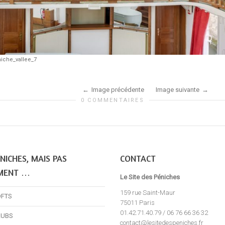
iche_vallee_7
Image précédente
Image suivante
0 COMMENTAIRES
NICHES, MAIS PAS
CONTACT
MENT …
Le Site des Péniches
159 rue Saint-Maur
OFTS
75011 Paris
01.42.71.40.79 / 06 76 66 36 32
LUBS
contact@lesitedespeniches.fr