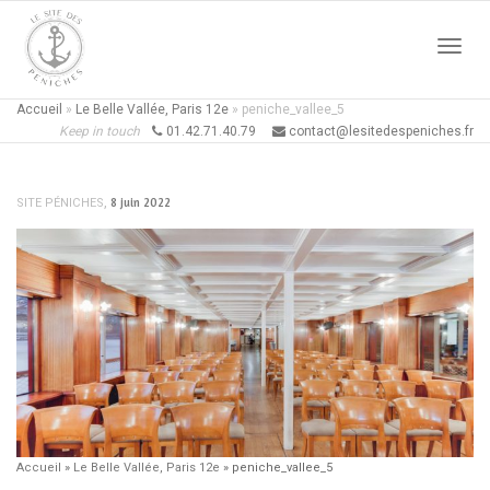
Active
Accueil
»
Le Belle Vallée, Paris 12e
»
peniche_vallee_5
Keep in touch
01.42.71.40.79
contact@lesitedespeniches.fr
naviga
,
8 juin 2022
SITE PÉNICHES
Accueil
»
Le Belle Vallée, Paris 12e
»
peniche_vallee_5