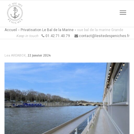
Active
Accueil
»
Privatisation Le Bal de la Marine
»
vue bal de la marine Grande
Keep in touch
01.42.71.40.79
contact@lesitedespeniches.fr
naviga
,
22 janvier 2024
Lea AREABOX