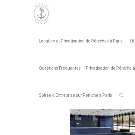
Accueil
»
Privatisation Le Bal de la Marine
»
salle bal de la ma
Location et Privatisation de Péniches à Paris
QU
,
Lea AREABOX
22 janvier
2024
Questions Fréquentes — Privatisation de Péniche à
Soirée d’Entreprise sur Péniche à Paris