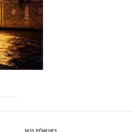
NOS PÉNICHES