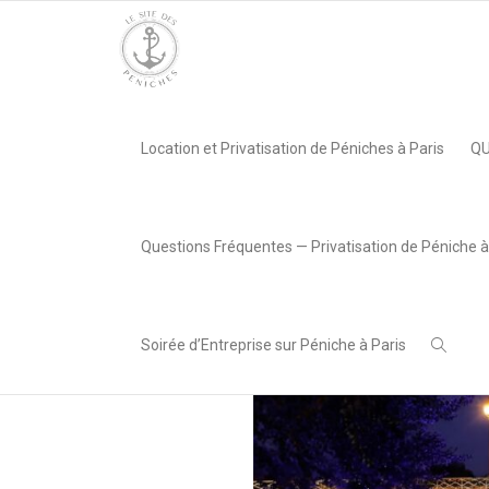
Accueil
»
La Péniche Henjo, Paris 05e
»
12
Location et Privatisation de Péniches à Paris
QU
,
Chiara Cocco
19 février
2026
Questions Fréquentes — Privatisation de Péniche à
Soirée d’Entreprise sur Péniche à Paris