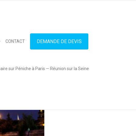
in touch
01.42.71.40.79
contact@lesitedespeniches.fr
DEMANDE DE DEVIS
CONTACT
ire sur Péniche à Paris — Réunion sur la Seine