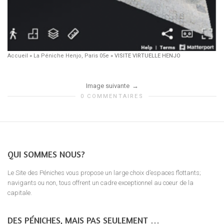
Accueil
»
La Péniche Henjo, Paris 05e
»
VISITE VIRTUELLE HENJO
Image suivante
0 COMMENTAIRES
QUI SOMMES NOUS?
Le Site des Péniches vous propose un large choix d’espaces flottants;
navigants ou non, tous offrent un cadre exceptionnel au coeur de la
capitale.
DES PÉNICHES, MAIS PAS SEULEMENT …