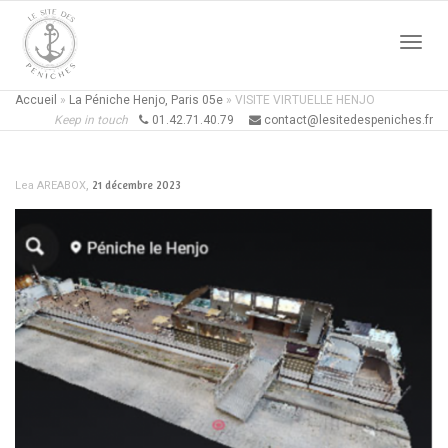
Active
Accueil
»
La Péniche Henjo, Paris 05e
»
VISITE VIRTUELLE HENJO
Keep in touch
01.42.71.40.79
contact@lesitedespeniches.fr
naviga
,
21 décembre 2023
Lea AREABOX