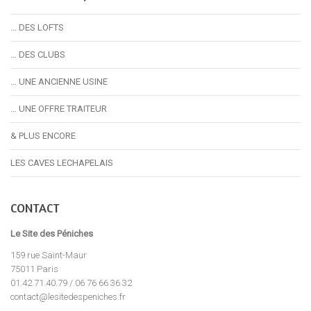
… DES LOFTS
… DES CLUBS
… UNE ANCIENNE USINE
… UNE OFFRE TRAITEUR
& PLUS ENCORE
LES CAVES LECHAPELAIS
CONTACT
Le Site des Péniches
159 rue Saint-Maur
75011 Paris
01.42.71.40.79 / 06 76 66 36 32
contact@lesitedespeniches.fr