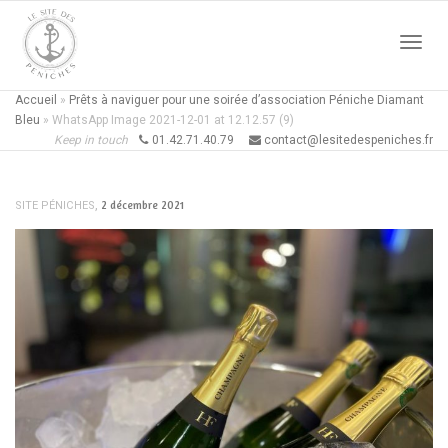
Active
Accueil
»
Prêts à naviguer pour une soirée d’association Péniche Diamant
Bleu
»
WhatsApp Image 2021-12-01 at 12.12.57 (9)
Keep in touch
01.42.71.40.79
contact@lesitedespeniches.fr
naviga
,
2 décembre 2021
SITE PÉNICHES