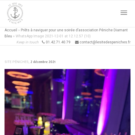
Active
Accueil
»
Prêts à naviguer pour une soirée d’association Péniche Diamant
Bleu
»
WhatsApp Image 2021-12-01 at 12.12.57 (10)
Keep in touch
01.42.71.40.79
contact@lesitedespeniches.fr
naviga
,
2 décembre 2021
SITE PÉNICHES