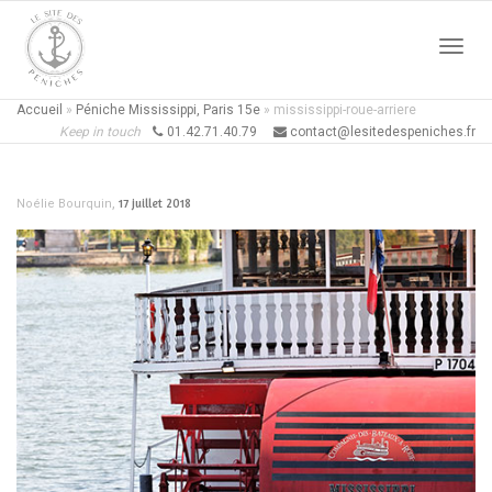
Active
Accueil
»
Péniche Mississippi, Paris 15e
»
mississippi-roue-arriere
Keep in touch
01.42.71.40.79
contact@lesitedespeniches.fr
naviga
,
17 juillet 2018
Noélie Bourquin