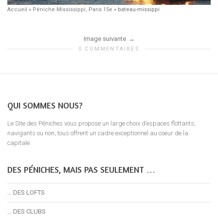
Accueil
»
Péniche Mississippi, Paris 15e
»
bateau-missippi
Image suivante
0 COMMENTAIRES
QUI SOMMES NOUS?
Le Site des Péniches vous propose un large choix d’espaces flottants;
navigants ou non, tous offrent un cadre exceptionnel au coeur de la
capitale.
DES PÉNICHES, MAIS PAS SEULEMENT …
… DES LOFTS
… DES CLUBS