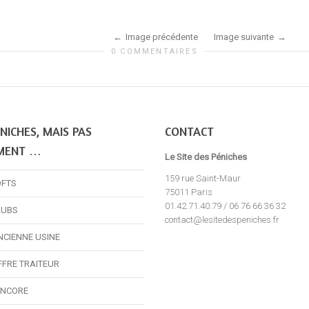
Image précédente
Image suivante
0 COMMENTAIRES
NICHES, MAIS PAS
CONTACT
MENT …
Le Site des Péniches
159 rue Saint-Maur
OFTS
75011 Paris
01.42.71.40.79 / 06 76 66 36 32
LUBS
contact@lesitedespeniches.fr
NCIENNE USINE
FFRE TRAITEUR
ENCORE