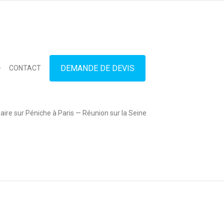
in touch
01.42.71.40.79
contact@lesitedespeniches.fr
DEMANDE DE DEVIS
CONTACT
ire sur Péniche à Paris — Réunion sur la Seine