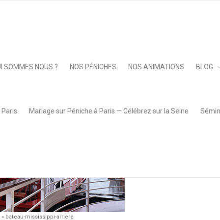
rriere
Keep 
I SOMMES NOUS ?
NOS PÉNICHES
NOS ANIMATIONS
BLOG
 Paris
Mariage sur Péniche à Paris — Célébrez sur la Seine
Sémina
»
bateau-mississippi-arriere