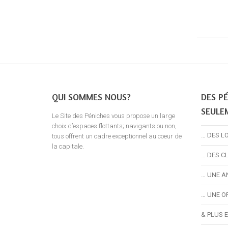
QUI SOMMES NOUS?
DES PÉ
SEULE
Le Site des Péniches vous propose un large
choix d’espaces flottants; navigants ou non,
… DES L
tous offrent un cadre exceptionnel au coeur de
la capitale.
… DES C
… UNE A
… UNE O
& PLUS 