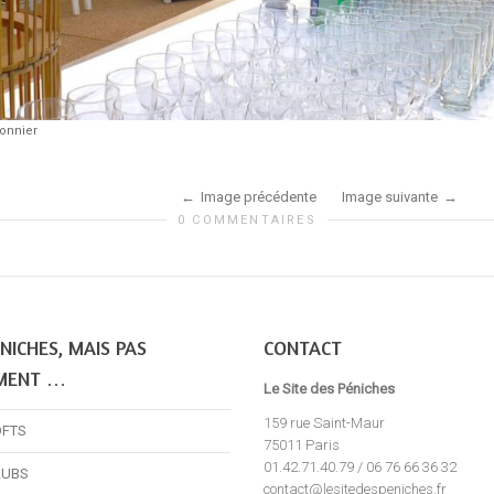
onnier
Image précédente
Image suivante
0 COMMENTAIRES
NICHES, MAIS PAS
CONTACT
MENT …
Le Site des Péniches
159 rue Saint-Maur
OFTS
75011 Paris
01.42.71.40.79 / 06 76 66 36 32
LUBS
contact@lesitedespeniches.fr