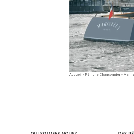
Accueil
»
Péniche Chansonnier
»
Marine
QUI SOMMES NOUS?
DES PÉ