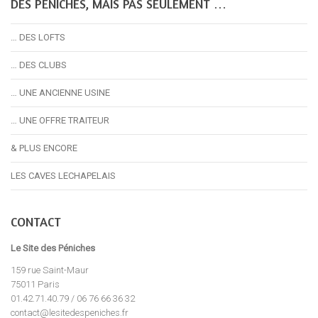
DES PÉNICHES, MAIS PAS SEULEMENT …
… DES LOFTS
… DES CLUBS
… UNE ANCIENNE USINE
… UNE OFFRE TRAITEUR
& PLUS ENCORE
LES CAVES LECHAPELAIS
CONTACT
Le Site des Péniches
159 rue Saint-Maur
75011 Paris
01.42.71.40.79 / 06 76 66 36 32
contact@lesitedespeniches.fr