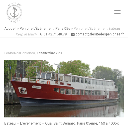
Active
Accueil
»
Péniche L’Événement, Paris 05e
»
Péniche L’Evènement Bateau
Keep in touch
01.42.71.40.79
contact@lesitedespeniches.fr
naviga
,
27 novembre 2017
LeSiteDesPeniches
Bateau – L’évènement – Quai Saint Bernard, Paris 05ème, 160 à 400px