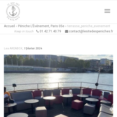
Active
Accueil
»
Péniche L’Événement, Paris 05e
»
terrasse_peniche_evenement
Keep in touch
01.42.71.40.79
contact@lesitedespeniches.fr
naviga
,
7 février 2024
Lea AREABOX