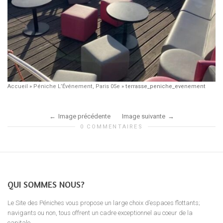
Accueil
»
Péniche L’Événement, Paris 05e
»
terrasse_peniche_evenement
Image précédente
Image suivante
0 COMMENTAIRES
QUI SOMMES NOUS?
Le Site des Péniches vous propose un large choix d’espaces flottants;
navigants ou non, tous offrent un cadre exceptionnel au coeur de la
capitale.