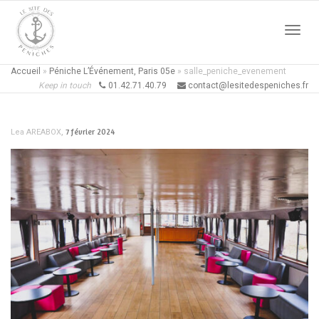
Active
Accueil
»
Péniche L’Événement, Paris 05e
»
salle_peniche_evenement
Keep in touch
01.42.71.40.79
contact@lesitedespeniches.fr
naviga
,
7 février 2024
Lea AREABOX