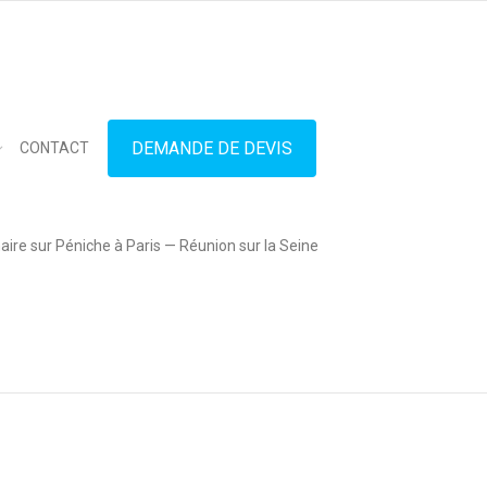
in touch
01.42.71.40.79
contact@lesitedespeniches.fr
DEMANDE DE DEVIS
CONTACT
ire sur Péniche à Paris — Réunion sur la Seine