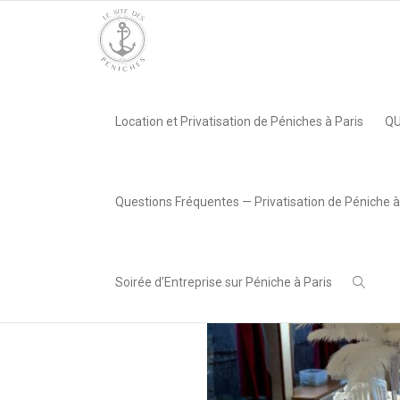
Accueil
»
Péniche L’Événement, Paris 05e
»
mariage_peniche
Location et Privatisation de Péniches à Paris
QU
,
Lea AREABOX
24 janvier
2024
Questions Fréquentes — Privatisation de Péniche à
Soirée d’Entreprise sur Péniche à Paris