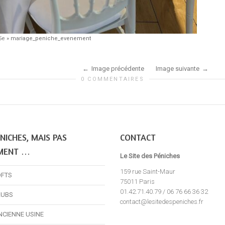
5e
»
mariage_peniche_evenement
Image précédente
Image suivante
0 COMMENTAIRES
NICHES, MAIS PAS
CONTACT
MENT …
Le Site des Péniches
159 rue Saint-Maur
OFTS
75011 Paris
01.42.71.40.79 / 06 76 66 36 32
LUBS
contact@lesitedespeniches.fr
NCIENNE USINE