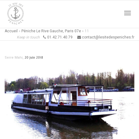
Active
Accueil
»
Péniche Le Rive Gauche, Paris 07e
»
11
Keep in touch
01.42.71.40.79
contact@lesitedespeniches.fr
naviga
,
20 juin 2018
Serre Mahi