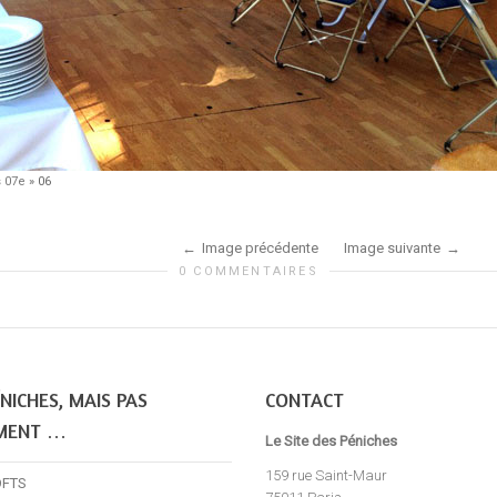
s 07e
»
06
Image précédente
Image suivante
0 COMMENTAIRES
NICHES, MAIS PAS
CONTACT
MENT …
Le Site des Péniches
159 rue Saint-Maur
OFTS