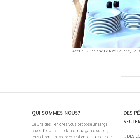
Accueil
»
Péniche Le Rive Gauche, Pari
QUI SOMMES NOUS?
DES PÉ
SEULE
Le Site des Péniches vous propose un large
choix d’espaces flottants; navigants ou non,
… DES L
tous offrent un cadre exceptionnel au coeur de