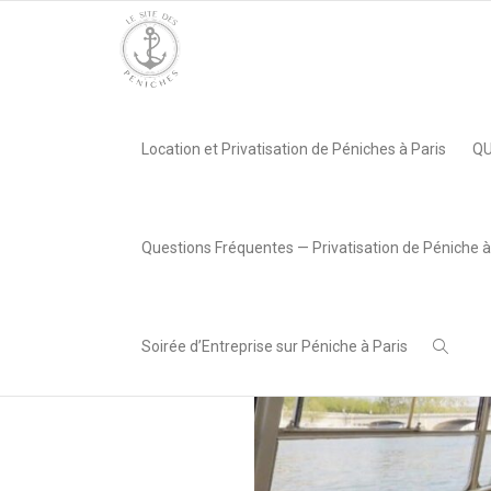
Accueil
»
Péniche La Rocca IV
»
Capture d’écran 2023-11-13 à
Location et Privatisation de Péniches à Paris
QU
,
Lea AREABOX
13 novembre
2023
Questions Fréquentes — Privatisation de Péniche à
Soirée d’Entreprise sur Péniche à Paris