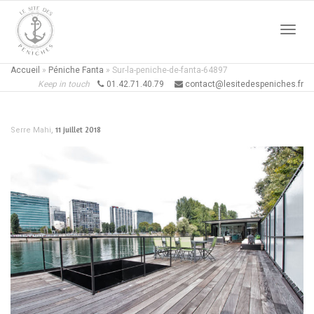
Active
Accueil
»
Péniche Fanta
»
Sur-la-peniche-de-fanta-64897
Keep in touch
01.42.71.40.79
contact@lesitedespeniches.fr
naviga
,
11 juillet 2018
Serre Mahi