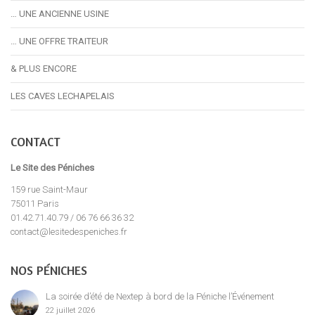
… UNE ANCIENNE USINE
… UNE OFFRE TRAITEUR
& PLUS ENCORE
LES CAVES LECHAPELAIS
CONTACT
Le Site des Péniches
159 rue Saint-Maur
75011 Paris
01.42.71.40.79 / 06 76 66 36 32
contact@lesitedespeniches.fr
NOS PÉNICHES
La soirée d’été de Nextep à bord de la Péniche l’Événement
22 juillet 2026