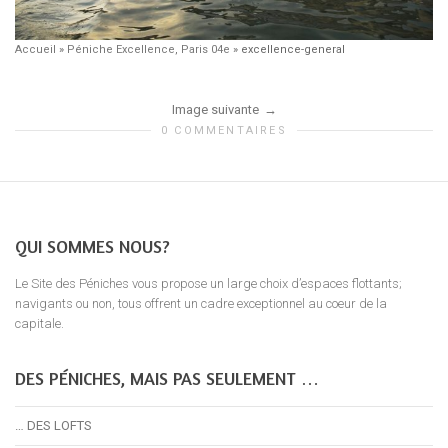
Accueil
»
Péniche Excellence, Paris 04e
»
excellence-general
Image suivante
0 COMMENTAIRES
QUI SOMMES NOUS?
Le Site des Péniches vous propose un large choix d’espaces flottants;
navigants ou non, tous offrent un cadre exceptionnel au coeur de la
capitale.
DES PÉNICHES, MAIS PAS SEULEMENT …
… DES LOFTS