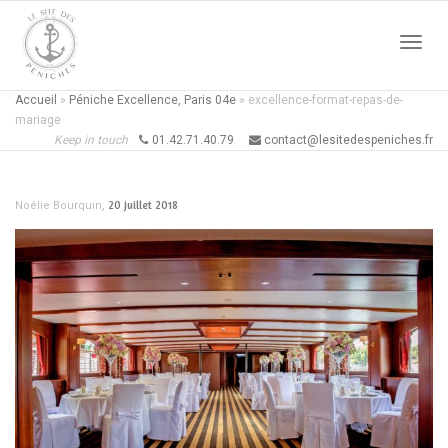
Active
Accueil
»
Péniche Excellence, Paris 04e
»
excellence-format-repas-de-
mariage
Keep in touch
01.42.71.40.79
contact@lesitedespeniches.fr
naviga
,
20 juillet 2018
Noélie Bourquin