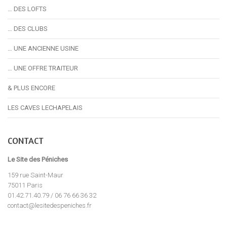
… DES LOFTS
… DES CLUBS
… UNE ANCIENNE USINE
… UNE OFFRE TRAITEUR
& PLUS ENCORE
LES CAVES LECHAPELAIS
CONTACT
Le Site des Péniches
159 rue Saint-Maur
75011 Paris
01.42.71.40.79 / 06 76 66 36 32
contact@lesitedespeniches.fr