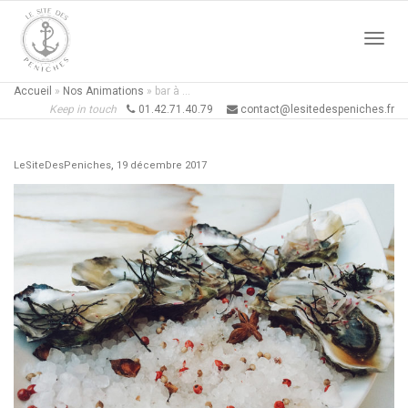
Active
Accueil
»
Nos Animations
»
bar à …
Keep in touch
01.42.71.40.79
contact@lesitedespeniches.fr
naviga
,
LeSiteDesPeniches
19 décembre 2017