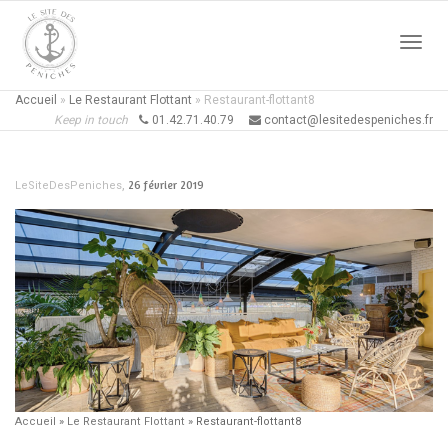
Active
Accueil
»
Le Restaurant Flottant
»
Restaurant-flottant8
Keep in touch
01.42.71.40.79
contact@lesitedespeniches.fr
naviga
,
26 février 2019
LeSiteDesPeniches
Accueil
»
Le Restaurant Flottant
»
Restaurant-flottant8